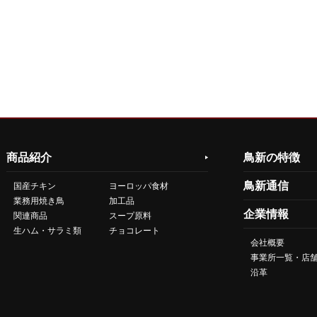
商品紹介
鳥新の特徴
鳥新通信
国産チキン
ヨーロッパ食材
業務用焼き鳥
加工品
企業情報
関連商品
スープ原料
生ハム・サラミ類
チョコレート
会社概要
事業所一覧・店
沿革