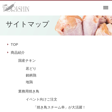
サイトマップ
TOP
商品紹介
国産チキン
若どり
銘柄鶏
地鶏
業務用焼き鳥
イベント向けご注文
「焼き鳥スチーム串」が大活躍！