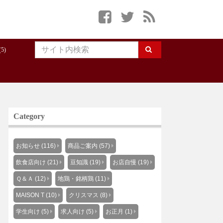
5)
Category
お知らせ (116)
商品ご案内 (57)
飲食店向け (21)
豆知識 (19)
お店自慢 (19)
Ｑ＆Ａ (12)
地鶏・銘柄鶏 (11)
MAISON T (10)
クリスマス (8)
学生向け (5)
求人向け (5)
お正月 (1)