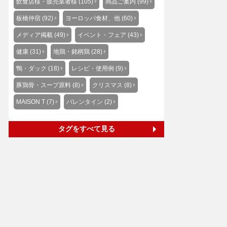
飲食店様・販売業者様 (105)
商品ご案内 (99)
板橋仲宿 (92)
ヨーロッパ食材、他 (60)
メディア掲載 (49)
イベント・フェア (43)
健康 (31)
地鶏・銘柄鶏 (28)
鴨・ダック (18)
レシピ・使用例 (9)
豚鶏骨・スープ原料 (8)
クリスマス (8)
MAISON T (7)
バレンタイン (2)
タグをすべて見る