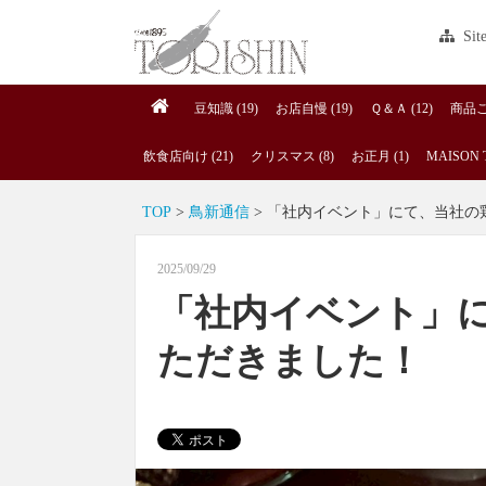
Sit
豆知識 (19)
お店自慢 (19)
Ｑ＆Ａ (12)
商品ご案
飲食店向け (21)
クリスマス (8)
お正月 (1)
MAISON T
TOP
>
鳥新通信
> 「社内イベント」にて、当社の
2025/09/29
「社内イベント」
ただきました！