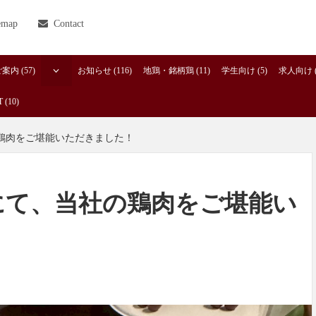
emap
Contact
内 (57)
お知らせ (116)
地鶏・銘柄鶏 (11)
学生向け (5)
求人向け (
 (10)
鶏肉をご堪能いただきました！
にて、当社の鶏肉をご堪能い