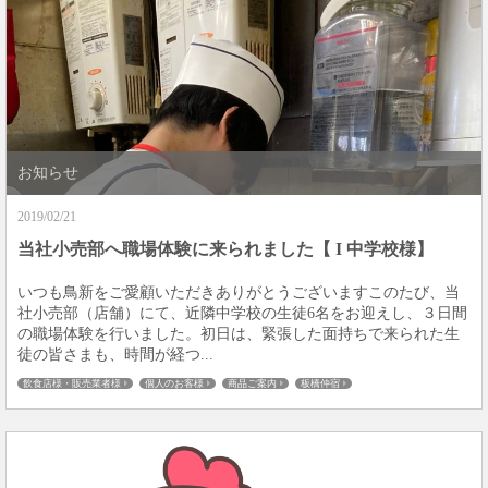
お知らせ
2019/02/21
当社小売部へ職場体験に来られました【 I 中学校様】
いつも鳥新をご愛顧いただきありがとうございますこのたび、当
社小売部（店舗）にて、近隣中学校の生徒6名をお迎えし、３日間
の職場体験を行いました。初日は、緊張した面持ちで来られた生
徒の皆さまも、時間が経つ...
飲食店様・販売業者様
個人のお客様
商品ご案内
板橋仲宿