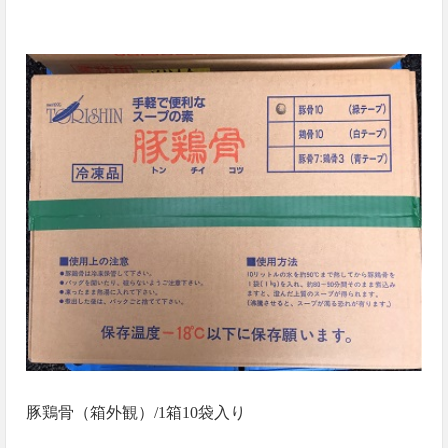
豚鶏骨（箱外観）/1箱10袋入り