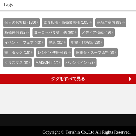
Tags
個人のお客様 (130)
飲食店様・販売業者様 (105)
商品ご案内 (99)
板橋仲宿 (92)
ヨーロッパ食材、他 (60)
メディア掲載 (49)
イベント・フェア (43)
健康 (31)
地鶏・銘柄鶏 (28)
鴨・ダック (18)
レシピ・使用例 (9)
豚鶏骨・スープ原料 (8)
クリスマス (8)
MAISON T (7)
バレンタイン (2)
タグをすべて見る
Copyright © Torishin Co.,Ltd All Rights Reserved.