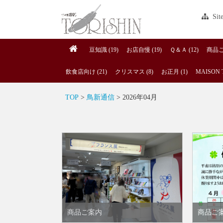
Sit
豆知識 (19)
お店自慢 (19)
Ｑ＆Ａ (12)
商品ご案
飲食店向け (21)
クリスマス (8)
お正月 (1)
MAISON T
TOP
>
鳥新通信
> 2026年04月
商品ご案内
商品ご