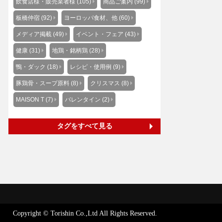
飲食店様・販売業者様 (105)
商品ご案内 (99)
板橋仲宿 (92)
ヨーロッパ食材、他 (60)
メディア掲載 (49)
イベント・フェア (43)
健康 (31)
地鶏・銘柄鶏 (28)
鴨・ダック (18)
レシピ・使用例 (9)
豚鶏骨・スープ原料 (8)
クリスマス (8)
MAISON T (7)
バレンタイン (2)
タグをすべて見る
Copyright © Torishin Co.,Ltd All Rights Reserved.