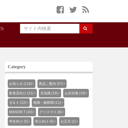
5)
Category
お知らせ (116)
商品ご案内 (57)
飲食店向け (21)
豆知識 (19)
お店自慢 (19)
Ｑ＆Ａ (12)
地鶏・銘柄鶏 (11)
MAISON T (10)
クリスマス (8)
学生向け (5)
求人向け (5)
お正月 (1)