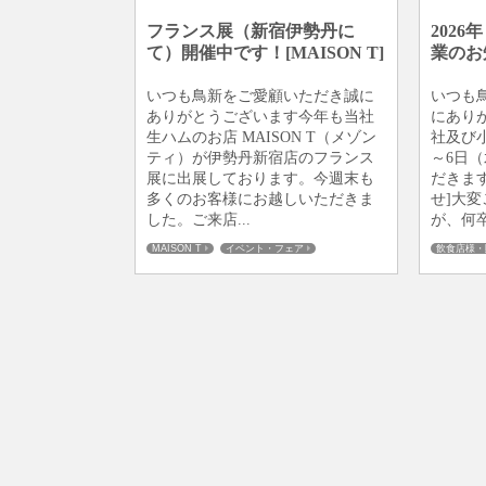
フランス展（新宿伊勢丹に
202
て）開催中です！[MAISON T]
業のお
いつも鳥新をご愛顧いただき誠に
いつも
ありがとうございます今年も当社
にあり
生ハムのお店 MAISON T（メゾン
社及び
ティ）が伊勢丹新宿店のフランス
～6日
展に出展しております。今週末も
だきます
多くのお客様にお越しいただきま
せ]大
した。ご来店...
が、何卒.
MAISON T
イベント・フェア
飲食店様・
メディア掲載
ヨーロッパ食材、他
板橋仲宿
飲食店様・販売業者様
個人のお客様
商品ご案内