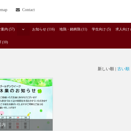
emap
Contact
内 (57)
お知らせ (116)
地鶏・銘柄鶏 (11)
学生向け (5)
求人向け (
 (10)
新しい順 |
古い順
案内