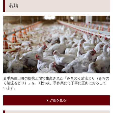
若鶏
岩手県住田町の提携工場で生産された「みちのく清流どり（みちの
く清流若どり）」を、1枚1枚、手作業にて丁寧に正肉におろして
います。
詳細を見る