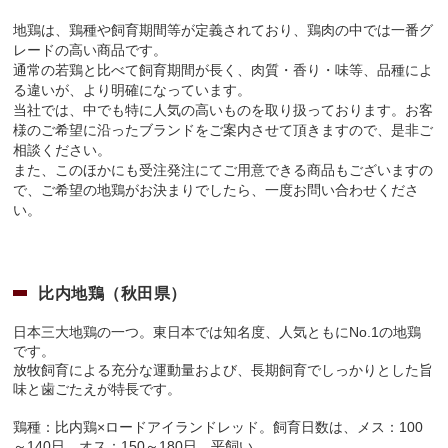
地鶏は、鶏種や飼育期間等が定義されており、鶏肉の中では一番グ
レードの高い商品です。
通常の若鶏と比べて飼育期間が長く、肉質・香り・味等、品種によ
る違いが、より明確になっています。
当社では、中でも特に人気の高いものを取り扱っております。お客
様のご希望に沿ったブランドをご案内させて頂きますので、是非ご
相談ください。
また、このほかにも受注発注にてご用意できる商品もございますの
で、ご希望の地鶏がお決まりでしたら、一度お問い合わせくださ
い。
比内地鶏（秋田県）
日本三大地鶏の一つ。東日本では知名度、人気ともにNo.1の地鶏
です。
放牧飼育による充分な運動量および、長期飼育でしっかりとした旨
味と歯ごたえが特長です。
鶏種：比内鶏×ロードアイランドレッド。飼育日数は、メス：100
～140日、オス：150～180日。平飼い。