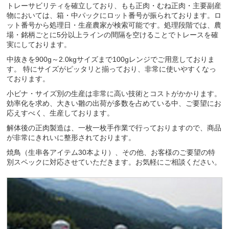
トレーサビリティを確立しており、もも正肉・むね正肉・主要副産
物においては、箱・中パックにロット番号が振られております。ロ
ット番号から処理日・生産農家が検索可能です。処理段階では、農
場・銘柄ごとに5分以上ラインの間隔を空けることでトレースを確
実にしております。
中抜きを900g～2.0kgサイズまで100gレンジでご用意しておりま
す。 特にサイズがピッタリと揃っており、非常に使いやすくなっ
ております。
小ビナ・サイズ別の生産は非常に高い技術とコストがかかります。
効率化を求め、大きい雛の出荷が多数を占めている中、ご要望にお
応えすべく、生産しております。
解体後の正肉製造は、一枚一枚手作業で行っておりますので、商品
が非常にきれいに整形されております。
焼鳥（生串各アイテム30本より）、その他、お客様のご要望の特
別スペックに対応させていただきます。お気軽にご相談ください。