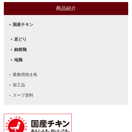
商品紹介
国産チキン
若どり
銘柄鶏
地鶏
業務用焼き鳥
加工品
スープ原料