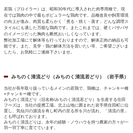
若鶏（ブロイラー）は、昭和30年代に導入された肉専用種で、現
在では鶏肉の中で最もポピュラーな鶏肉です。品種改良や飼育環境
の向上が進み、肉質も柔らかく「煮る・焼く・蒸す」どんな調理ス
タイルにも適した万能な鶏肉です。またこれまでは、硬くパサパサ
のイメージだった胸肉も断然おいしくなっています。
弊社加工場にて解体等も行っておりますので、解体正肉の納品も可
能です。また、見学・鶏の解体方法を習いたい等、ご希望ございま
したら、お気軽にご連絡下さいませ。
みちのく清流どり（みちのく清流若どり）（岩手県）
当社が長年取り扱っているメインの若鶏で、鶏種は、チャンキー種
×チャンキー種です。
みちのく清流どり（旧名称/みちのく清流若どり）を生産する住田
フーズは、当社の提携工場。北上山地に囲まれた岩手県住田町に位
置し、気仙川の源流を有し町内の至る所を川が流れ、「清流の里」
とも呼ばれております。
みちのく清流どりは、永年の経験・ノウハウを持つ農家の方々が一
羽一羽丁寧に育てています。