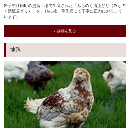
岩手県住田町の提携工場で生産された「みちのく清流どり（みちの
く清流若どり）」を、1枚1枚、手作業にて丁寧に正肉におろして
います。
詳細を見る
地鶏