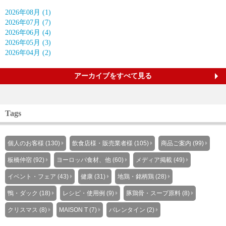
2026年08月 (1)
2026年07月 (7)
2026年06月 (4)
2026年05月 (3)
2026年04月 (2)
アーカイブをすべて見る
Tags
個人のお客様 (130)
飲食店様・販売業者様 (105)
商品ご案内 (99)
板橋仲宿 (92)
ヨーロッパ食材、他 (60)
メディア掲載 (49)
イベント・フェア (43)
健康 (31)
地鶏・銘柄鶏 (28)
鴨・ダック (18)
レシピ・使用例 (9)
豚鶏骨・スープ原料 (8)
クリスマス (8)
MAISON T (7)
バレンタイン (2)