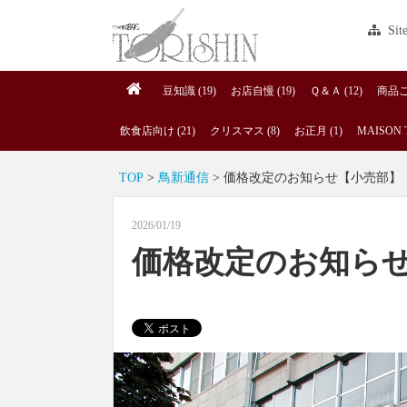
Sit
豆知識 (19)
お店自慢 (19)
Ｑ＆Ａ (12)
商品ご案
飲食店向け (21)
クリスマス (8)
お正月 (1)
MAISON T
TOP
>
鳥新通信
> 価格改定のお知らせ【小売部】
2026/01/19
価格改定のお知ら