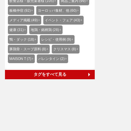
飲食店様・販売業者様 (105)
商品ご案内 (99)
板橋仲宿 (92)
ヨーロッパ食材、他 (60)
メディア掲載 (49)
イベント・フェア (43)
健康 (31)
地鶏・銘柄鶏 (28)
鴨・ダック (18)
レシピ・使用例 (9)
豚鶏骨・スープ原料 (8)
クリスマス (8)
MAISON T (7)
バレンタイン (2)
タグをすべて見る