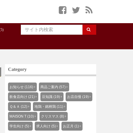
5)
Category
お知らせ (116)
商品ご案内 (57)
飲食店向け (21)
豆知識 (19)
お店自慢 (19)
Ｑ＆Ａ (12)
地鶏・銘柄鶏 (11)
MAISON T (10)
クリスマス (8)
学生向け (5)
求人向け (5)
お正月 (1)