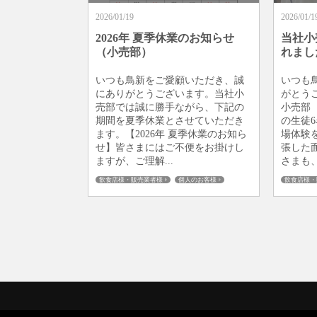
2026/01/19
2026/01/1
2026年 夏季休業のお知らせ
当社小
（小売部）
れまし
いつも鳥新をご愛顧いただき、誠
いつも
にありがとうございます。当社小
がとう
売部では誠に勝手ながら、下記の
小売部
期間を夏季休業とさせていただき
の生徒
ます。【2026年 夏季休業のお知ら
場体験
せ】皆さまにはご不便をお掛けし
張した
ますが、ご理解...
さまも、
飲食店様・販売業者様
個人のお客様
飲食店様・
板橋仲宿
商品ご案内
商品ご案内