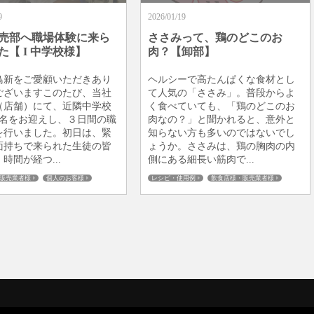
9
2026/01/19
売部へ職場体験に来ら
ささみって、鶏のどこのお
た【 I 中学校様】
肉？【卸部】
鳥新をご愛顧いただきあり
ヘルシーで高たんぱくな食材とし
ございますこのたび、当社
て人気の「ささみ」。普段からよ
（店舗）にて、近隣中学校
く食べていても、「鶏のどこのお
6名をお迎えし、３日間の職
肉なの？」と聞かれると、意外と
を行いました。初日は、緊
知らない方も多いのではないでし
面持ちで来られた生徒の皆
ょうか。ささみは、鶏の胸肉の内
時間が経つ...
側にある細長い筋肉で...
販売業者様
個人のお客様
レシピ・使用例
飲食店様・販売業者様
板橋仲宿
健康
個人のお客様
商品ご案内
地鶏・銘柄鶏
板橋仲宿