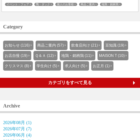
イベント・フェア
鴨・ダック
個人のお客様
商品ご案内
地鶏・銘柄鶏
板橋仲宿
Category
お知らせ (116)
商品ご案内 (57)
飲食店向け (21)
豆知識 (19)
お店自慢 (19)
Ｑ＆Ａ (12)
地鶏・銘柄鶏 (11)
MAISON T (10)
クリスマス (8)
学生向け (5)
求人向け (5)
お正月 (1)
カテゴリをすべて見る
Archive
2026年08月 (1)
2026年07月 (7)
2026年06月 (4)