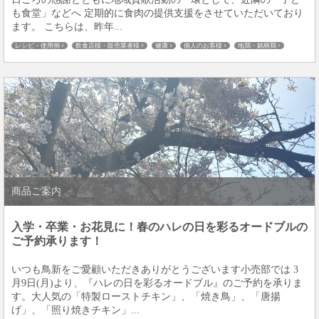
も食堂」などへ 定期的に食肉の提供支援をさせていただいており
ます。 こちらは、昨年...
レシピ・使用例
飲食店様・販売業者様
健康
個人のお客様
地鶏・銘柄鶏
板橋仲宿
商品ご案内
入学・卒業・お花見に！春のハレの日を彩るオードブルの
ご予約承ります！
いつも鳥新をご愛顧いただきありがとうございます小売部では 3
月9日(月)より、『ハレの日を彩るオードブル』のご予約を承りま
す。大人気の「特製ローストチキン」、「焼き鳥」、「唐揚
げ」、「照り焼きチキン」...