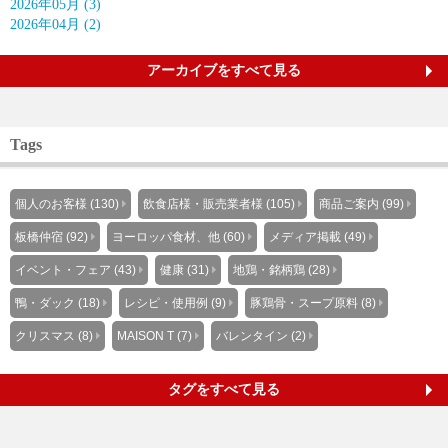
2026年05月 (3)
2026年04月 (2)
アーカイブをすべて見る
Tags
個人のお客様 (130)
飲食店様・販売業者様 (105)
商品ご案内 (99)
板橋仲宿 (92)
ヨーロッパ食材、他 (60)
メディア掲載 (49)
イベント・フェア (43)
健康 (31)
地鶏・銘柄鶏 (28)
鴨・ダック (18)
レシピ・使用例 (9)
豚鶏骨・スープ原料 (8)
クリスマス (8)
MAISON T (7)
バレンタイン (2)
タグをすべて見る