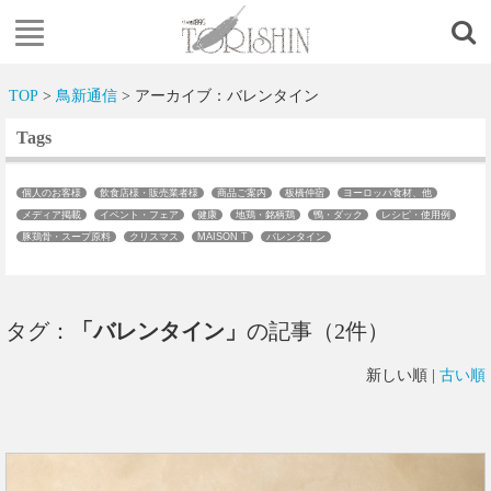
TOP
>
鳥新通信
> アーカイブ：バレンタイン
Tags
個人のお客様
飲食店様・販売業者様
商品ご案内
板橋仲宿
ヨーロッパ食材、他
メディア掲載
イベント・フェア
健康
地鶏・銘柄鶏
鴨・ダック
レシピ・使用例
豚鶏骨・スープ原料
クリスマス
MAISON T
バレンタイン
タグ：
「バレンタイン」
の記事（2件）
新しい順 |
古い順