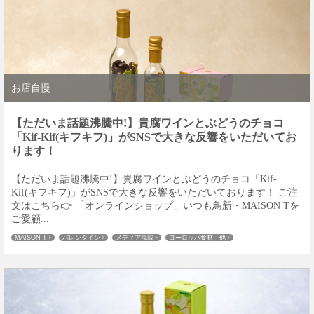
お店自慢
【ただいま話題沸騰中!】貴腐ワインとぶどうのチョコ
「Kif-Kif(キフキフ)」がSNSで大きな反響をいただいてお
ります！
【ただいま話題沸騰中!】貴腐ワインとぶどうのチョコ「Kif-
Kif(キフキフ)」がSNSで大きな反響をいただいております！ ご注
文はこちら👉 「オンラインショップ」いつも鳥新・MAISON Tを
ご愛顧...
MAISON T
バレンタイン
メディア掲載
ヨーロッパ食材、他
飲食店様・販売業者様
個人のお客様
商品ご案内
板橋仲宿