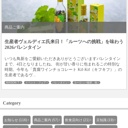
商品ご案内
生産者ヴェルディエ氏来日！「ルーツへの挑戦」を味わう
2026バレンタイン
いつも鳥新をご愛顧いただきありがとうございますバレンタイン
まで、4日となりましたね。 街が甘い香りに包まれるこの特別な
時期。今年も「貴腐ワインチョコレート Kif-Kif（キフキフ）」の
生産者であるヴ...
MAISON T
イベント・フェア
バレンタイン
ヨーロッパ食材、他
飲食店様・販売業者様
個人のお客様
商品ご案内
Category
お知らせ (116)
商品ご案内 (57)
飲食店向け (21)
豆知識 (19)