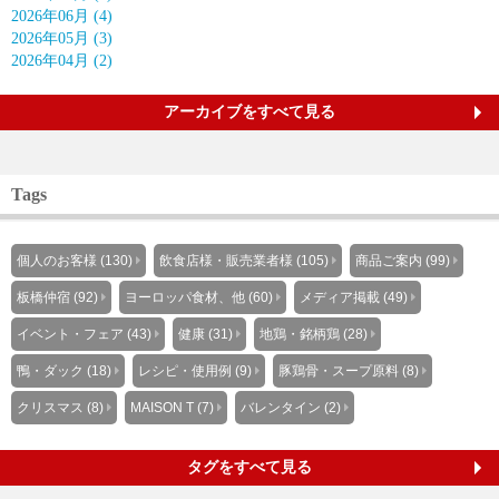
2026年06月 (4)
2026年05月 (3)
2026年04月 (2)
アーカイブをすべて見る
Tags
個人のお客様 (130)
飲食店様・販売業者様 (105)
商品ご案内 (99)
板橋仲宿 (92)
ヨーロッパ食材、他 (60)
メディア掲載 (49)
イベント・フェア (43)
健康 (31)
地鶏・銘柄鶏 (28)
鴨・ダック (18)
レシピ・使用例 (9)
豚鶏骨・スープ原料 (8)
クリスマス (8)
MAISON T (7)
バレンタイン (2)
タグをすべて見る