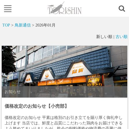
TOP
>
鳥新通信
> 2026年01月
新しい順 |
古い順
お知らせ
価格改定のお知らせ【小売部】
価格改定のお知らせ 平素は格別のお引き立てを賜り厚く御礼申し
上げます 当店では、鮮度と品質にこだわった鶏肉をお届けできる
よう努めてまいりましたが、昨今の飼料価格や物流費の高騰に伴