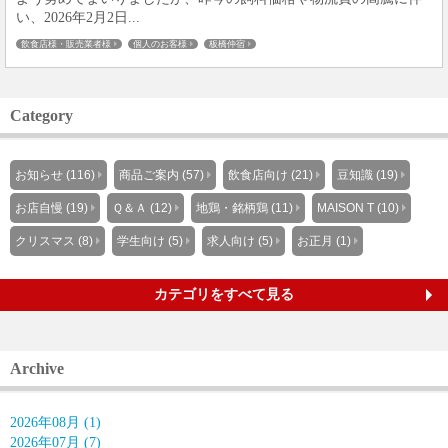
い、2026年2月2日...
飲食店様・販売業者様
個人のお客様
板橋仲宿
Category
お知らせ (116)
商品ご案内 (57)
飲食店向け (21)
豆知識 (19)
お店自慢 (19)
Ｑ＆Ａ (12)
地鶏・銘柄鶏 (11)
MAISON T (10)
クリスマス (8)
学生向け (5)
求人向け (5)
お正月 (1)
カテゴリをすべて見る
Archive
2026年08月 (1)
2026年07月 (7)