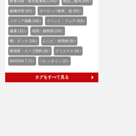
飲食店様・販売業者様 (105)
商品ご案内 (99)
板橋仲宿 (92)
ヨーロッパ食材、他 (60)
メディア掲載 (49)
イベント・フェア (43)
健康 (31)
地鶏・銘柄鶏 (28)
鴨・ダック (18)
レシピ・使用例 (9)
豚鶏骨・スープ原料 (8)
クリスマス (8)
MAISON T (7)
バレンタイン (2)
タグをすべて見る