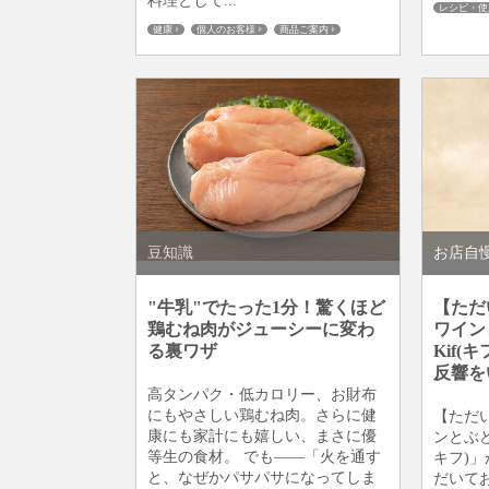
料理として...
レシピ・使
商品ご案内
健康
個人のお客様
商品ご案内
地鶏・銘柄鶏
板橋仲宿
豆知識
お店自
"牛乳"でたった1分！驚くほど
【ただ
鶏むね肉がジューシーに変わ
ワイン
る裏ワザ
Kif(
反響を
高タンパク・低カロリー、お財布
にもやさしい鶏むね肉。さらに健
【ただ
康にも家計にも嬉しい、まさに優
ンとぶど
等生の食材。 でも――「火を通す
キフ)」
と、なぜかパサパサになってしま
だいて