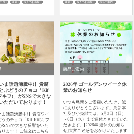
用例
健康
個人のお客様
健康
個人のお客様
商品ご案内
地鶏・銘柄鶏
板橋仲宿
地鶏・銘柄鶏
板橋仲宿
慢
商品ご案内
いま話題沸騰中!】貴腐
2026年 ゴールデンウイーク休
とぶどうのチョコ「Kif-
業のお知らせ
キフキフ)」がSNSで大きな
いただいております！
いつも鳥新をご愛顧いただき、誠
にありがとうございます。鳥新本
社及び小売部では、5月3日（日）
いま話題沸騰中!】貴腐ワイ
～6日（水）まで連休とさせていた
うのチョコ「Kif-Kif(キフ
だきます。[2026年 連休のお知ら
がSNSで大きな反響をいた
せ]大変ご迷惑をおかけいたします
おります！ ご注文はこちら