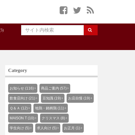
5)
Category
お知らせ (116)
商品ご案内 (57)
飲食店向け (21)
豆知識 (19)
お店自慢 (19)
Ｑ＆Ａ (12)
地鶏・銘柄鶏 (11)
MAISON T (10)
クリスマス (8)
学生向け (5)
求人向け (5)
お正月 (1)