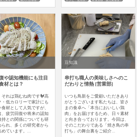
販売業者様
個人のお客様
レシピ・使用例
飲食店様・販売業者様
板橋仲宿
健康
個人のお客様
商品ご案内
地鶏・銘柄鶏
板橋仲宿
豆知識
復や認知機能にも注目
串打ち職人の美味しさへのこ
食材とは？
だわりと情熱 [営業部]
、それは鶏むね肉です🐓高
いつも鳥新をご愛顧いただきあり
ク・低カロリーで家計にも
がとうございます私たちは、皆さ
い食材として人気ですが、
まの食卓へ「本当においしい鶏
は、疲労回復や将来の認知
肉」をお届けするため、日々素材
維持との関係についても研
と向き合っております。今回は、
められ、多くの研究者から
そのこだわりである「焼き鳥の串
めています。...
打ち」の舞台裏をご紹介...