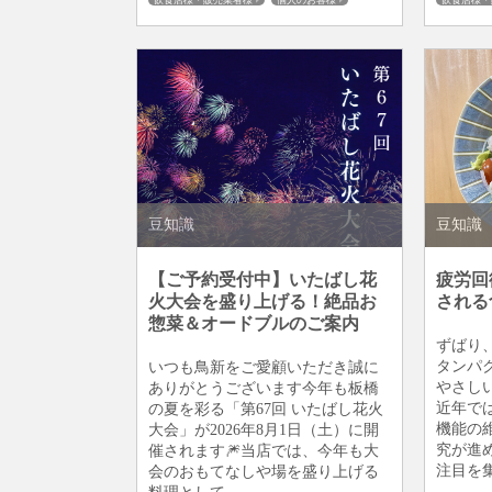
飲食店様・販売業者様
個人のお客様
飲食店様・
板橋仲宿
商品ご案内
商品ご案内
豆知識
豆知識
【ご予約受付中】いたばし花
疲労回
火大会を盛り上げる！絶品お
される
惣菜＆オードブルのご案内
ずばり
タンパ
いつも鳥新をご愛顧いただき誠に
やさし
ありがとうございます今年も板橋
近年で
の夏を彩る「第67回 いたばし花火
機能の
大会」が2026年8月1日（土）に開
究が進
催されます🎆当店では、今年も大
注目を集
会のおもてなしや場を盛り上げる