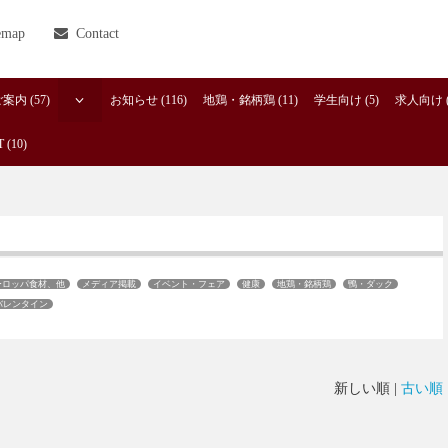
emap
Contact
内 (57)
お知らせ (116)
地鶏・銘柄鶏 (11)
学生向け (5)
求人向け (
 (10)
ーロッパ食材、他
メディア掲載
イベント・フェア
健康
地鶏・銘柄鶏
鴨・ダック
バレンタイン
新しい順 |
古い順