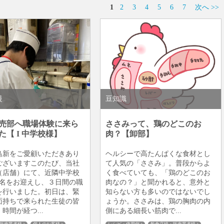
1
2
3
4
5
6
7
次へ >>
慢
豆知識
売部へ職場体験に来ら
ささみって、鶏のどこのお
た【 I 中学校様】
肉？【卸部】
鳥新をご愛顧いただきあり
ヘルシーで高たんぱくな食材とし
ございますこのたび、当社
て人気の「ささみ」。普段からよ
（店舗）にて、近隣中学校
く食べていても、「鶏のどこのお
6名をお迎えし、３日間の職
肉なの？」と聞かれると、意外と
を行いました。初日は、緊
知らない方も多いのではないでし
面持ちで来られた生徒の皆
ょうか。ささみは、鶏の胸肉の内
時間が経つ...
側にある細長い筋肉で...