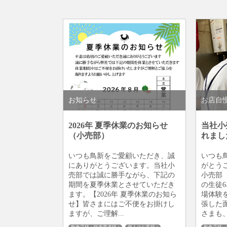
お知らせ
お店自
2026年 夏季休業のお知らせ
当社小
（小売部）
れまし
いつも鳥新をご愛顧いただき、誠
いつも
にありがとうございます。当社小
がとう
売部では誠に勝手ながら、下記の
小売部
期間を夏季休業とさせていただき
の生徒
ます。【2026年 夏季休業のお知ら
場体験
せ】皆さまにはご不便をお掛けし
張した
ますが、ご理解...
さまも、