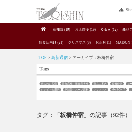
Sit
豆知識 (19)
お店自慢 (19)
Ｑ＆Ａ (12)
商品ご案
飲食店向け (21)
クリスマス (8)
お正月 (1)
MAISON T
TOP
>
鳥新通信
> アーカイブ：板橋仲宿
Tags
個人のお客様
飲食店様・販売業者様
商品ご案内
板橋仲宿
ヨ
レシピ・使用例
豚鶏骨・スープ原料
クリスマス
MAISON T
タグ：
「板橋仲宿」
の記事（92件）