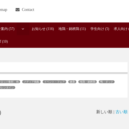
emap
Contact
内 (57)
お知らせ (116)
地鶏・銘柄鶏 (11)
学生向け (5)
求人向け (
 (10)
ーロッパ食材、他
メディア掲載
イベント・フェア
健康
地鶏・銘柄鶏
鴨・ダック
バレンタイン
）
新しい順 |
古い順