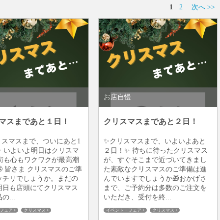
1
2
次へ >>
お店自慢
マスまであと１日！
クリスマスまであと２日！
リスマスまで、ついにあと1
✨クリスマスまで、いよいよあと
✨ いよいよ明日はクリスマ
２日！✨ 待ちに待ったクリスマス
 街も心もワクワクが最高潮
が、すぐそこまで近づいてきまし
 皆さま クリスマスのご準
た素敵なクリスマスのご準備は進
ッチリでしょうか。まだの
んでいますでしょうか🎁おかげさ
明日も店頭にてクリスマス
まで、ご予約分は多数のご注文を
...
いただき、受付を終...
フェア
クリスマス
イベント・フェア
クリスマス
販売業者様
鴨・ダック
健康
飲食店様・販売業者様
鴨・ダック
健康