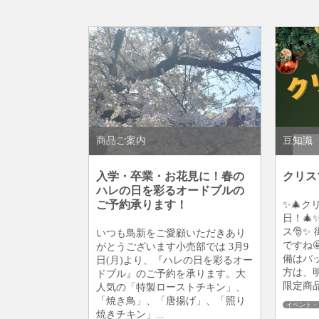
商品ご案内
豆知識
入学・卒業・お花見に！春の
クリス
ハレの日を彩るオードブルの
ご予約承ります！
✨🎄ク
日！🎄
ス🎅✨
いつも鳥新をご愛顧いただきあり
ですね
がとうございます小売部では 3月9
備はバ
日(月)より、『ハレの日を彩るオー
方は、
ドブル』のご予約を承ります。大
限定商品の
人気の「特製ローストチキン」、
「焼き鳥」、「唐揚げ」、「照り
イベント・
焼きチキン」...
飲食店様・