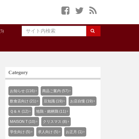
5)
Category
お知らせ (116)
商品ご案内 (57)
飲食店向け (21)
豆知識 (19)
お店自慢 (19)
Ｑ＆Ａ (12)
地鶏・銘柄鶏 (11)
MAISON T (10)
クリスマス (8)
学生向け (5)
求人向け (5)
お正月 (1)