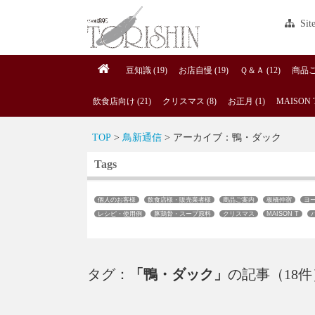
Sit
豆知識 (19)
お店自慢 (19)
Ｑ＆Ａ (12)
商品ご案
飲食店向け (21)
クリスマス (8)
お正月 (1)
MAISON T
TOP
>
鳥新通信
> アーカイブ：鴨・ダック
Tags
個人のお客様
飲食店様・販売業者様
商品ご案内
板橋仲宿
ヨ
レシピ・使用例
豚鶏骨・スープ原料
クリスマス
MAISON T
タグ：
「鴨・ダック」
の記事（18件