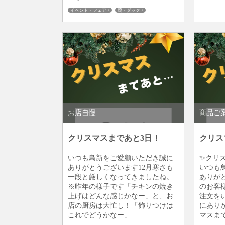
個人のお客
イベント・フェア
鴨・ダック
板橋仲宿
個人のお客様
商品ご案内
地鶏・銘柄鶏
板橋仲宿
お店自慢
商品ご
クリスマスまであと3日！
クリス
いつも鳥新をご愛顧いただき誠に
✨クリ
ありがとうございます12月寒さも
いつも
一段と厳しくなってきましたね。
ありが
※昨年の様子です「チキンの焼き
のお客
上げはどんな感じかなー」と、お
注文を
店の厨房は大忙し！「飾りつけは
にあり
これでどうかなー」...
マスまで