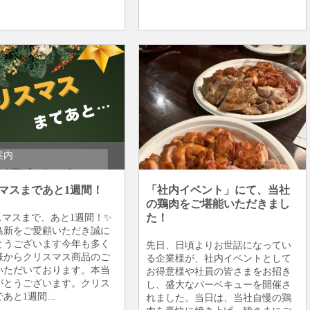
様
商品ご案内
地鶏・銘柄鶏
個人のお客様
商品ご案内
地鶏・銘柄鶏
板橋仲宿
案内
マスまであと1週間！
「社内イベント」にて、当社
の鶏肉をご堪能いただきまし
た！
スマスまで、あと1週間！✨
鳥新をご愛顧いただき誠に
とうございます今年も多く
先日、日頃よりお世話になってい
様からクリスマス商品のご
る企業様が、社内イベントとして
いただいております。本当
お得意様や社員の皆さまをお招き
がとうございます。クリス
し、盛大なバーベキューを開催さ
あと1週間...
れました。当日は、当社自慢の鶏