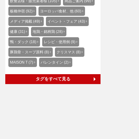
飲食店様・販売業者様 (105)
商品ご案内 (99)
板橋仲宿 (92)
ヨーロッパ食材、他 (60)
メディア掲載 (49)
イベント・フェア (43)
健康 (31)
地鶏・銘柄鶏 (28)
鴨・ダック (18)
レシピ・使用例 (9)
豚鶏骨・スープ原料 (8)
クリスマス (8)
MAISON T (7)
バレンタイン (2)
タグをすべて見る