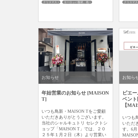
クリスマス
ヨーロッパ食材、他
クリスマス
飲食店様・販売業者様
鴨・ダック
健康
鴨・ダック
個人のお客様
商品ご案内
板橋仲宿
商品ご案内
お知らせ
お知ら
年始営業のお知らせ [MAISON
ピエー
T]
ベント
【MAI
いつも鳥新・MAISON Tをご愛顧
いただきありがとうございます。
いつも鳥
当社のシャルキュトリ セレクトシ
いただ
ョップ「MAISON T」では、２０
す。6月
２５年１月２日（木）より営業い
MAIS