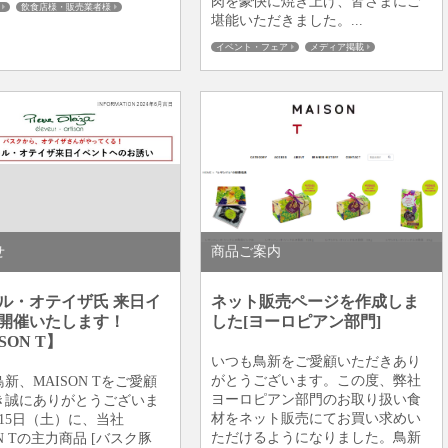
肉を豪快に焼き上げ、皆さまにご
飲食店様・販売業者様
堪能いただきました。...
健康
個人のお客様
地鶏・銘柄鶏
板橋仲宿
イベント・フェア
メディア掲載
レシピ・使用例
飲食店様・販売業者様
鴨・ダック
健康
個人のお客様
商品ご案内
地鶏・銘柄鶏
板橋仲宿
せ
商品ご案内
ル・オテイザ氏 来日イ
ネット販売ページを作成しま
開催いたします！
した[ヨーロピアン部門]
SON T】
いつも鳥新をご愛顧いただきあり
がとうございます。この度、弊社
新、MAISON Tをご愛顧
ヨーロピアン部門のお取り扱い食
き誠にありがとうございま
材をネット販売にてお買い求めい
15日（土）に、当社
ただけるようになりました。鳥新
ON Tの主力商品 [バスク豚